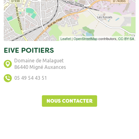
Leaflet
|
OpenStreetMap
contributors,
CC-BY-SA
EIVE POITIERS
Domaine de Malaguet
86440 Migné Auxances
05 49 54 43 51
NOUS CONTACTER