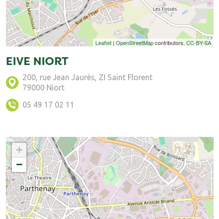
Leaflet
|
OpenStreetMap
contributors,
CC-BY-SA
EIVE NIORT
200, rue Jean Jaurès, ZI Saint Florent
79000 Niort
05 49 17 02 11
+
−